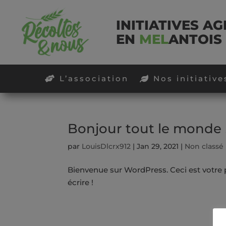
INITIATIVES A
EN
MEL
ANTOIS
L’association
Nos initiative
Bonjour tout le monde 
par
LouisDlcrx912
|
Jan 29, 2021
|
Non classé
Bienvenue sur WordPress. Ceci est votre 
écrire !